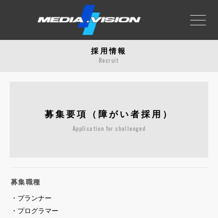
採用情報
会社概要
About us
Recruit
事業領域
Business
募集要項（障がい者採用）
実績紹介
Development
Application for challenged
お知らせ
News
募集職種
採用情報
Recruit
・プランナー
・プログラマー