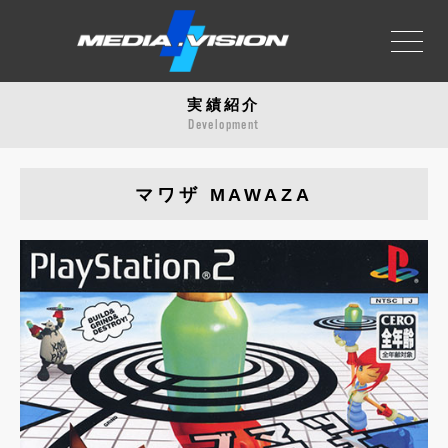
実績紹介
会社概要
About us
Development
事業領域
Business
マワザ MAWAZA
実績紹介
Development
お知らせ
News
採用情報
Recruit