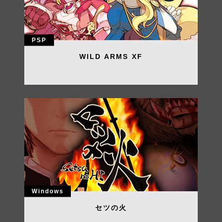
PSP
WILD ARMS XF
Windows
セツの火