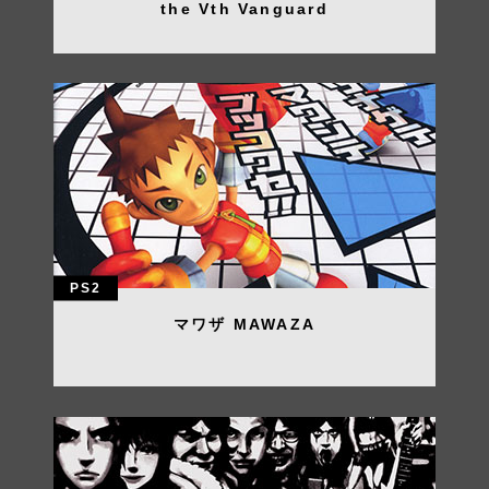
the Vth Vanguard
PS2
マワザ MAWAZA