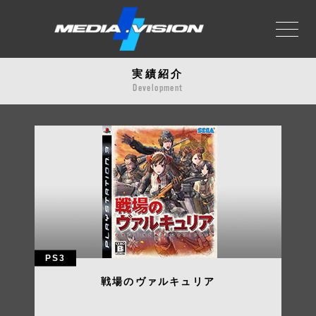
実績紹介
会社概要
About us
Development
事業領域
Business
実績紹介
Development
お知らせ
News
PS3
採用情報
Recruit
戦場のヴァルキュリア