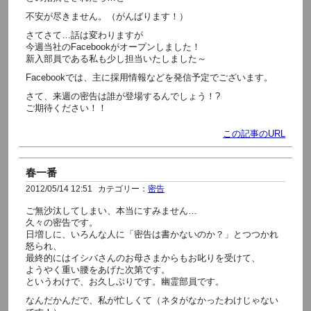
不安が尽きません。（がんばります！）
さてさて…話は変わりますが
今週当社のFacebookがオープンしました！
新入部員である私も少し担当いたしました～
Facebookでは、主に採用情報などを発信予定でございます。
さて、来週の密告は誰が登場するんでしょう！?
ご期待ください！！
この記事のURL
春一番
2012/05/14 12:51
カテゴリー：
密告
ご無沙汰してしまい、本当にすみません…
久々の密告です。
日増しに、いろんな人に「密告は書かないのか？」とつつかれ
怒られ、
最終的にはイシバさんのお母さまからもお叱りを受けて、
ようやく重い腰をあげた次第です。
というわけで、お久しぶりです。幽霊部員です。
なんだかんだで、私が忙しくて（ネタがなかったわけじゃない