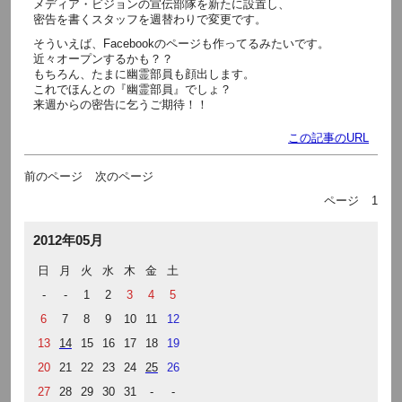
メディア・ビジョンの宣伝部隊を新たに設置し、
密告を書くスタッフを週替わりで変更です。
そういえば、Facebookのページも作ってるみたいです。
近々オープンするかも？？
もちろん、たまに幽霊部員も顔出します。
これでほんとの『幽霊部員』でしょ？
来週からの密告に乞うご期待！！
この記事のURL
前のページ
次のページ
ページ
1
2012年05月
日
月
火
水
木
金
土
-
-
1
2
3
4
5
6
7
8
9
10
11
12
13
14
15
16
17
18
19
20
21
22
23
24
25
26
27
28
29
30
31
-
-