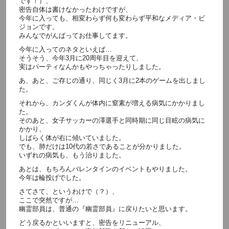
です！）、
密告自体は書けなかったわけですが、
今年に入っても、相変わらず何も変わらず平和なメディア・ビ
ジョンです。
みんなでがんばってお仕事してます。
今年に入ってのネタといえば…
そうそう、今年3月に20周年目を迎えて、
実はパーティなんかもやっちゃったりしました。
あ、あと、ご存じの通り、同じく3月に2本のゲームを出しまし
た。
それから、カンダくんが体内に窒素が増える病気にかかりまし
た。
そのあと、女子サッカーの澤選手と同時期に同じ目眩の病気に
かかり、
しばらく体が右に傾いていました。
でも、肺だけは10代の若さであることが分かりました。
いずれの病気も、もう治りました。
あとは、もちろんバレンタインのイベントもやりました。
今年は輪投げでした。
さてさて、というわけで（？）、
ここで突然ですが…
幽霊部員は、普通の『幽霊部員』に戻りたいと思います。
どう戻るかといいますと、密告をリニューアル、