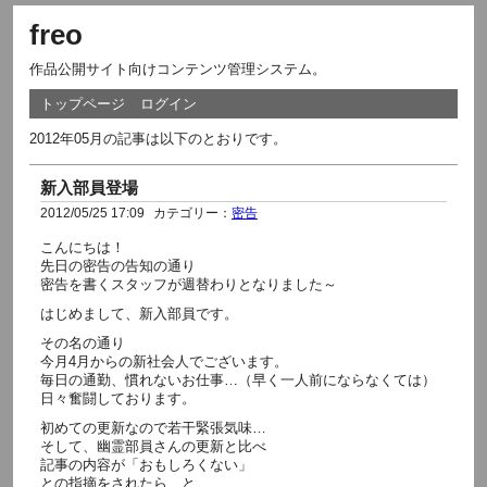
freo
作品公開サイト向けコンテンツ管理システム。
トップページ
ログイン
2012年05月の記事は以下のとおりです。
新入部員登場
2012/05/25 17:09
カテゴリー：
密告
こんにちは！
先日の密告の告知の通り
密告を書くスタッフが週替わりとなりました～
はじめまして、新入部員です。
その名の通り
今月4月からの新社会人でございます。
毎日の通勤、慣れないお仕事…（早く一人前にならなくては）
日々奮闘しております。
初めての更新なので若干緊張気味…
そして、幽霊部員さんの更新と比べ
記事の内容が「おもしろくない」
との指摘をされたら…と