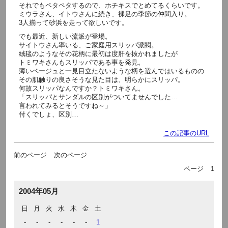
それでもペタペタするので、ホチキスでとめてるくらいです。
ミウラさん、イトウさんに続き、裸足の季節の仲間入り。
3人揃って砂浜を走って欲しいです。
でも最近、新しい流派が登場。
サイトウさん率いる、ご家庭用スリッパ派閥。
絨毯のようなその花柄に最初は度肝を抜かれましたが
トミワキさんもスリッパである事を発見。
薄いベージュと一見目立たないような柄を選んではいるものの
その肌触りの良さそうな見た目は、明らかにスリッパ。
何故スリッパなんですか？トミワキさん。
「スリッパとサンダルの区別がついてませんでした…
言われてみるとそうですね～」
付くでしょ、区別…
この記事のURL
前のページ
次のページ
ページ
1
2004年05月
日
月
火
水
木
金
土
-
-
-
-
-
-
1