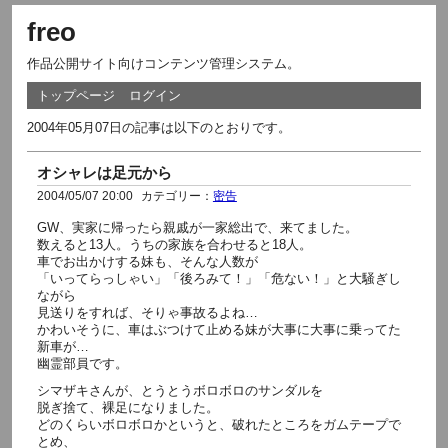
freo
作品公開サイト向けコンテンツ管理システム。
トップページ
ログイン
2004年05月07日の記事は以下のとおりです。
オシャレは足元から
2004/05/07 20:00
カテゴリー：
密告
GW、実家に帰ったら親戚が一家総出で、来てました。
数えると13人。うちの家族を合わせると18人。
車でお出かけする妹も、そんな人数が
「いってらっしゃい」「後ろみて！」「危ない！」と大騒ぎし
ながら
見送りをすれば、そりゃ事故るよね…
かわいそうに、車はぶつけて止める妹が大事に大事に乗ってた
新車が…
幽霊部員です。
シマザキさんが、とうとうボロボロのサンダルを
脱ぎ捨て、裸足になりました。
どのくらいボロボロかというと、破れたところをガムテープで
とめ、