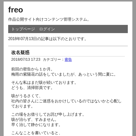
freo
作品公開サイト向けコンテンツ管理システム。
トップページ
ログイン
2018年07月13日の記事は以下のとおりです。
改名疑惑
2018/07/13 17:23
カテゴリー：
密告
前回の密告から１か月。
梅雨の紫陽花の話をしていましたが、あっという間に夏に。
そんな私はまだ咳が続いております。
どうも、清掃部員です。
咳がうるさくて、
社内の皆さんにご迷惑をおかけしているのではないかと心配し
ております。
この場をお借りしてお詫び申し上げます。
咳が治らず、すみません。
早く治して静かになります。
こんなことを書いていると、