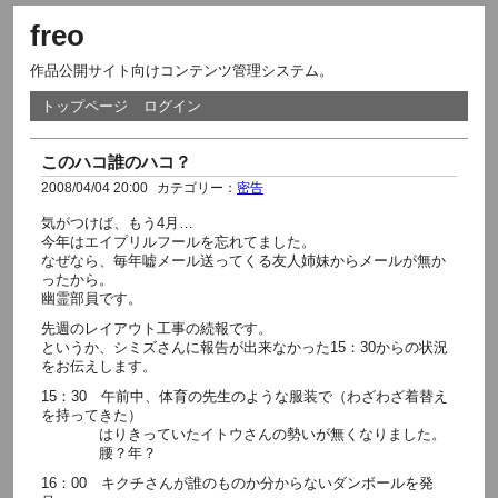
freo
作品公開サイト向けコンテンツ管理システム。
トップページ
ログイン
このハコ誰のハコ？
2008/04/04 20:00
カテゴリー：
密告
気がつけば、もう4月…
今年はエイプリルフールを忘れてました。
なぜなら、毎年嘘メール送ってくる友人姉妹からメールが無か
ったから。
幽霊部員です。
先週のレイアウト工事の続報です。
というか、シミズさんに報告が出来なかった15：30からの状況
をお伝えします。
15：30 午前中、体育の先生のような服装で（わざわざ着替え
を持ってきた）
はりきっていたイトウさんの勢いが無くなりました。
腰？年？
16：00 キクチさんが誰のものか分からないダンボールを発