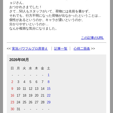
ョジさん、
おつかれさまでした！
さて…50人もスタッフがいて、荷物には名前を書かず、
それでも、行方不明になった荷物が出なかったということは…
個性があるというのか、キャラが濃いというのか、
分かりやすいというのか…
なんか複雑な気分になりました。
この記事のURL
実況パワフルプロ席替え
記事一覧
心得二箇条
2026年08月
日
月
火
水
木
金
土
-
-
-
-
-
-
1
2
3
4
5
6
7
8
9
10
11
12
13
14
15
16
17
18
19
20
21
22
23
24
25
26
27
28
29
30
31
-
-
-
-
-