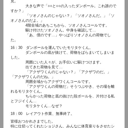
見。
大きな声で「○○と○○の入ったダンボール。これ誰ので
すか？」
「ソオノさんのじゃない？」「ソオノさんだ。」「ソ
オノさんのだよ。」
4階全域のあちこちから、ソオノさんコールです。
駆け付けたソオノさん。中身を確認して…
「あ、僕のです…」やっぱりソオノさんの荷物でし
た。
16：30 ダンボールを運んでいたモリタケくん。
ダンボールの底が抜けて、荷物をばらまいてしまいま
した。
周囲にいた人々が、お手伝いに駆けつけます。
出てきた荷物を見て…
「アクザワくんのじゃない？」「アクザワのだ。」
「アクザワくんのだね。」
周囲全域からアクザワくんコールです。
「アクザワくんの荷物だ」そうつぶやき、その場を離
れるモリタケくん。
ちらかった荷物と底の抜けた段ボールを、片付ける私
とフジイくん…
モリタケくん…なぜ？
18：00 レイアウト作業、無事終了。
皆様おつかれさまでした。
特に仕切ってくれたショジさん、みんなに体育座りをさせたシ