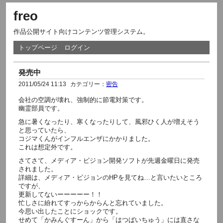
freo
作品公開サイト向けコンテンツ管理システム。
トップページ
ログイン
発売中
2011/05/24 11:13
カテゴリー：
密告
会社の空調が壊れ、強制的に節電対策です。
幽霊部員です。
急に暑くなったり、寒くなったりして、風邪ひく人が増えそう
と思っていたら、
コジマくんがインフルエンザにかかりました。
これは想定外です。
さてさて、メディア・ビジョン開発ソフトが先週金曜日に発売
されました。
詳細は、メディア・ビジョンのHPを見てね…と言いたいところ
ですが、
更新してないーーーーー！！
忙しさに紛れてすっからからんと忘れていました。
今思い出したことにショックです。
せめて「かみんぐすーん」から「はつばいちゅう」には直さな