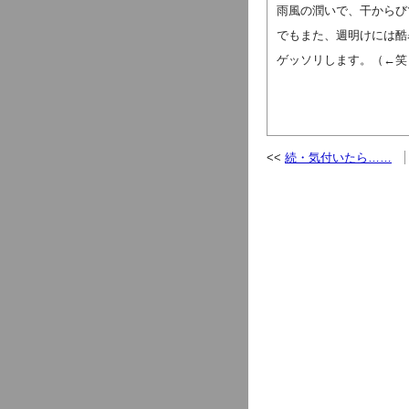
雨風の潤いで、干からび
でもまた、週明けには酷
ゲッソリします。（←笑
続・気付いたら……