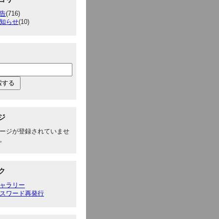
告
(716)
知らせ
(10)
ジ
ージが登録されていませ
。
ク
ャラリー
スワード再発行