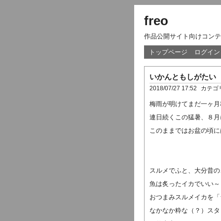
freo
作品公開サイト向けコンテ
トップページ
ログイン
いかんともしがたい
2018/07/27 17:52
カテゴ
梅雨が明けてまだ一ヶ月
連日続くこの猛暑、８月
このままではお盆の頃に
スルメでふと、大分昔の
魚は炙ったイカでいい～
おつまみスルメイカを「
なかなか粋な（？）スタ