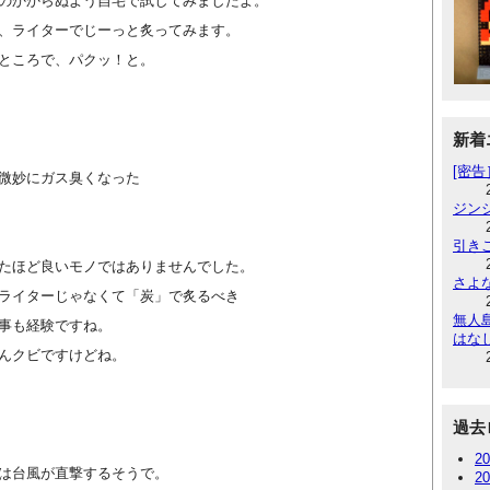
のかからぬよう自宅で試してみましたよ。
、ライターでじーっと炙ってみます。
ところで、パクッ！と。
新着
[密
微妙にガス臭くなった
ジン
引き
たほど良いモノではありませんでした。
さよ
ライターじゃなくて「炭」で炙るべき
無人
事も経験ですね。
はな
んクビですけどね。
過去
2
は台風が直撃するそうで。
2