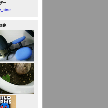
ザー
v_admin
画像