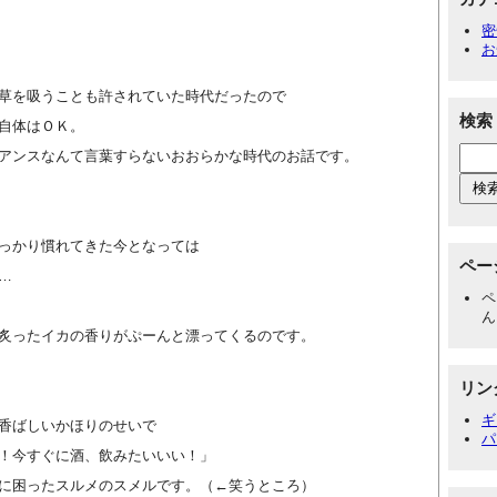
密
お
草を吸うことも許されていた時代だったので
検索
自体はＯＫ。
アンスなんて言葉すらないおおらかな時代のお話です。
っかり慣れてきた今となっては
ペー
…
ペ
ん
炙ったイカの香りがぷーんと漂ってくるのです。
リン
ギ
香ばしいかほりのせいで
パ
！今すぐに酒、飲みたいいい！」
に困ったスルメのスメルです。（←笑うところ）