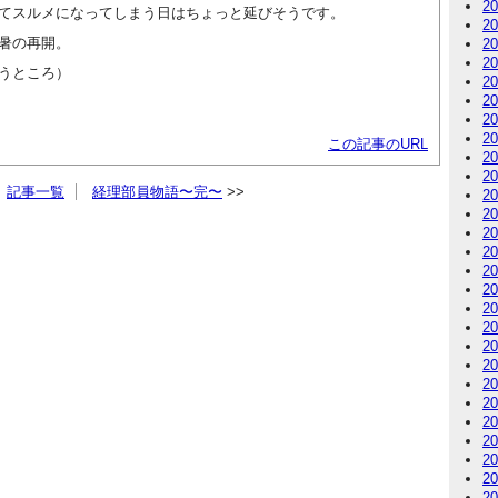
2
てスルメになってしまう日はちょっと延びそうです。
2
暑の再開。
2
2
うところ）
2
2
2
2
この記事のURL
2
2
記事一覧
経理部員物語〜完〜
2
2
2
2
2
2
2
2
2
2
2
2
2
2
2
2
2