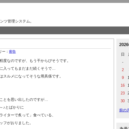
ンツ管理システム。
202
リー：
密告
日
程度なのですが、もう干からびそうです。
-
に入ってもまだまだ続くそうで…
2
はスルメになってそうな用具係です。
9
16
23
ことを思い出したのですが…
30
～♪とばかりに
前の
ライターで炙って」食べている、
ッフがおりました。
カテ