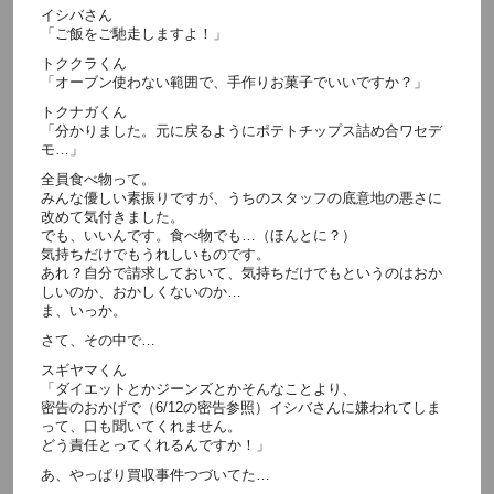
イシバさん
「ご飯をご馳走しますよ！」
トククラくん
「オーブン使わない範囲で、手作りお菓子でいいですか？」
トクナガくん
「分かりました。元に戻るようにポテトチップス詰め合ワセデ
モ…」
全員食べ物って。
みんな優しい素振りですが、うちのスタッフの底意地の悪さに
改めて気付きました。
でも、いいんです。食べ物でも…（ほんとに？）
気持ちだけでもうれしいものです。
あれ？自分で請求しておいて、気持ちだけでもというのはおか
しいのか、おかしくないのか…
ま、いっか。
さて、その中で…
スギヤマくん
「ダイエットとかジーンズとかそんなことより、
密告のおかげで（6/12の密告参照）イシバさんに嫌われてしま
って、口も聞いてくれません。
どう責任とってくれるんですか！」
あ、やっぱり買収事件つづいてた…