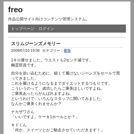
freo
作品公開サイト向けコンテンツ管理システム。
トップページ
ログイン
スリムジーンズメモリー
2009/07/10 19:06
カテゴリー：
密告
1キロ痩せました。ウエストも2センチ減です。
幽霊部員です。
自分を追い込むために、細くて履けないジーンズをセールで買
ってきました。
これを履けるようになるまでダイエットするつもりです。
こういうのって、成功したらご褒美ほしいですよね。
ご褒美あったらがんばれますよね。
というわけで、いろんなスタッフに聞いてみました。
なんかご褒美くれませんか？
ナカザワさん
「いいですよ。ケーキ1ホールとか？」
キドくん
「何か、スイーツとかご馳走させていただきます！」