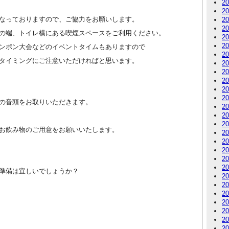
2
2
なっておりますので、ご協力をお願いします。
2
2
の端、トイレ横にある喫煙スペースをご利用ください。
2
2
ンポン大会などのイベントタイムもありますので
2
タイミングにご注意いただければと思います。
2
2
2
2
2
の音頭をお取りいただきます。
2
2
2
お飲み物のご用意をお願いいたします。
2
2
2
2
2
準備は宜しいでしょうか？
2
2
2
2
2
2
2