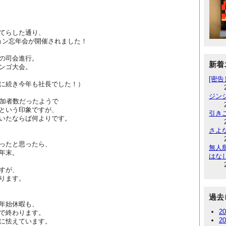
てらした通り、
ジョン忘年会が開催されました！
の司会進行。
新着
ンゴ大会。
[密
に続き今年も社長でした！）
ジン
参加者数だったようで
という印象ですが、
引き
いたならば何よりです。
さよ
ったと思ったら、
無人
年末。
はな
すが、
ります。
過去
年始休暇も、
2
で終わります。
2
に怯えています。