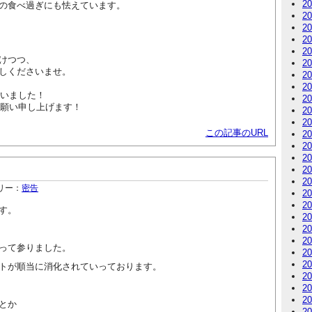
2
の食べ過ぎにも怯えています。
2
2
2
2
けつつ、
2
しくださいませ。
2
2
ざいました！
2
お願い申し上げます！
2
2
この記事のURL
2
2
2
2
2
リー：
密告
2
2
す。
2
2
2
って参りました。
2
2
トが順当に消化されていっております。
2
2
2
とか
2