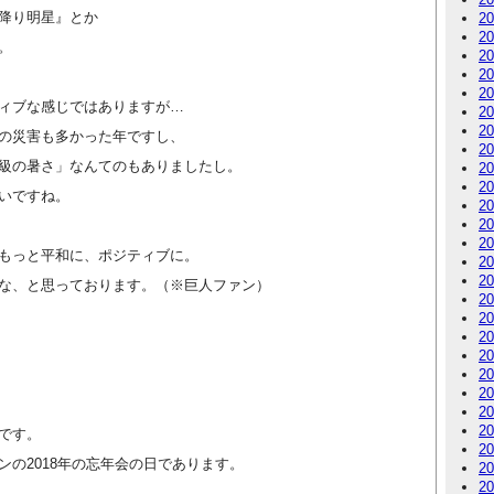
降り明星』とか
2
2
。
2
2
2
ィブな感じではありますが…
2
2
の災害も多かった年ですし、
2
級の暑さ」なんてのもありましたし。
2
2
いですね。
2
2
2
もっと平和に、ポジティブに。
2
2
な、と思っております。（※巨人ファン）
2
2
2
2
2
2
2
2
です。
2
ンの2018年の忘年会の日であります。
2
2