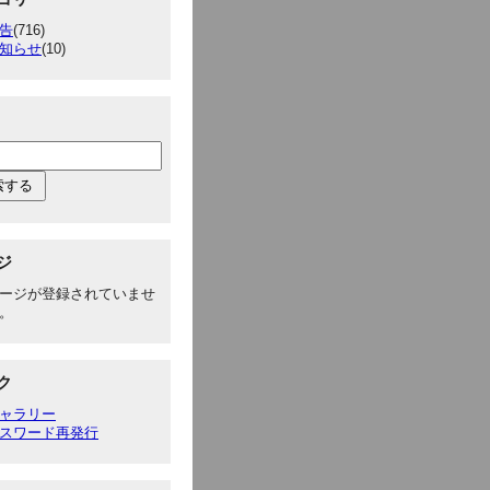
告
(716)
知らせ
(10)
ジ
ージが登録されていませ
。
ク
ャラリー
スワード再発行