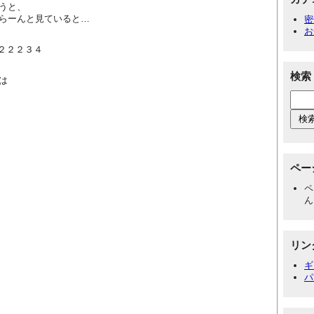
うと、
らーんと見ていると…
密
お
１２２２３４
検索
は
ペー
ペ
ん
リン
ギ
パ