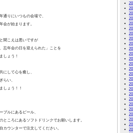
2
2
2
年通りにいつもの会場で、
2
2
年会が始まります。
2
2
2
と聞こえは悪いですが
2
、忘年会の日を迎えられた」ことを
2
2
ましょう！
2
2
2
共にして心を癒し、
2
2
ぎらい、
2
ましょう！！
2
2
2
2
2
ーブルにあるビール、
2
2
のところにあるソフトドリンクでお願いします。
2
自カウンターで注文してください。
2