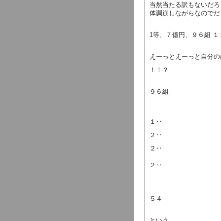
当然当たる訳もないだろ
体調崩しながらなのでだ
1等、７億円、９６組 
えーっとえーっと自分の
！！？
９６組
１‥
２‥
２‥
２‥
５４
という。