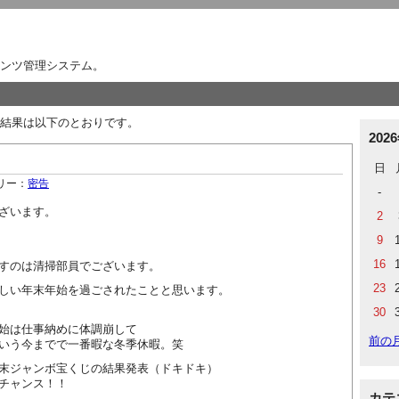
ンツ管理システム。
結果は以下のとおりです。
202
日
リー：
密告
-
ざいます。
2
9
16
すのは清掃部員でございます。
23
しい年末年始を過ごされたことと思います。
30
始は仕事納めに体調崩して
前の
いう今までで一番暇な冬季休暇。笑
末ジャンボ宝くじの結果発表（ドキドキ）
チャンス！！
カテ