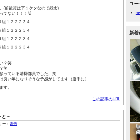
ユー
。(前後賞は下１ケタなので残念)
m
ってない！！！笑
６組１２２２３４
６組１２２２３４
新着
６組１２２２３４
６組１２２２３４
い？笑
？笑
願っている清掃部員でした。笑
は良い年になりそうな予感がしてます（勝手に）
ます。
この記事のURL
～と～
リー：
密告