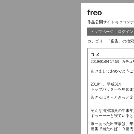
freo
作品公開サイト向けコンテ
トップページ
ログイン
カテゴリー「密告」の検索
ユメ
2019/01/04 17:59
カテゴ
あけましておめでとうご
2019年、平成31年
トップバッターを務めま
皆さんはきっときっと楽
そんな清掃部員の年末年
ずっーーーと寝ていると
唯一あった出来事は、年
連番で当たれば１０億円