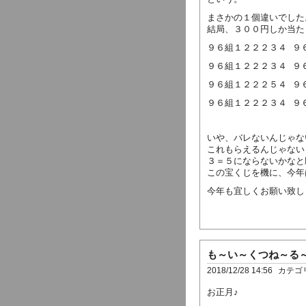
まさかの１個違いでした
結局、３００円しか当た
９６組１２２２３４ ９
９６組１２２２３４ ９
９６組１２２２５４ ９
９６組１２２２３４ ９
いや、バレないんじゃな
これもらえるんじゃない
３＝５にならないかなと
この宝くじを機に、今年
今年も宜しくお願い致し
も～い～くつね～る
2018/12/28 14:56
カテゴ
お正月♪