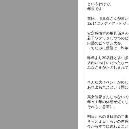
というわけで。
年末です。
前回、用具係さんが書い
12/14にメディア・ビ
安定感抜群の用具係さん
若干ワタワタしつつのビ
白熱のピンポン大会。
（ちなみに優勝は、昨年
昨年より30名ほど多い
店内いっぱいだったなー
みなさまがたのしまれて
そ
んな大イベントが終わ
あれよあれよという間に
某女装家さんじゃないで
年々１年の体感が短くな
それも、急速に。
明日からの６日間の年末
きっと１日くらいの体感
今からすでに終わること