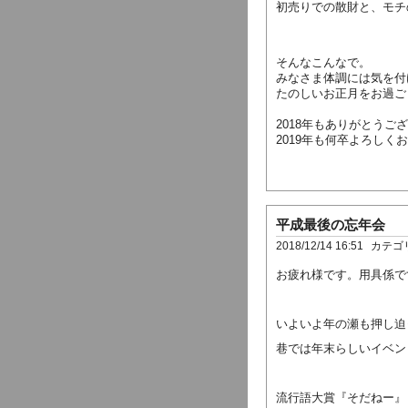
初売りでの散財と、モチ
そんなこんなで。
みなさま体調には気を付
たのしいお正月をお過ご
2018年もありがとうご
2019年も何卒よろしく
平成最後の忘年会
2018/12/14 16:51
カテゴ
お疲れ様です。用具係で
いよいよ年の瀬も押し迫
巷では年末らしいイベン
流行語大賞『そだねー』