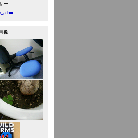
ザー
v_admin
画像