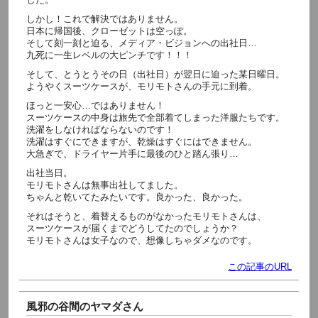
しかし！これで解決ではありません。
日本に帰国後、クローゼットは空っぽ。
そして刻一刻と迫る、メディア・ビジョンへの出社日…
九死に一生レベルの大ピンチです！！！
そして、とうとうその日（出社日）が翌日に迫った某日曜日。
ようやくスーツケースが、モリモトさんの手元に到着。
ほっと一安心…ではありません！
スーツケースの中身は旅先で全部着てしまった洋服たちです。
洗濯をしなければならないのです！
洗濯はすぐにできますが、乾燥はすぐにはできません。
大急ぎで、ドライヤー片手に最後のひと踏ん張り…
出社当日。
モリモトさんは無事出社してました。
ちゃんと乾いてたみたいです。良かった、良かった。
それはそうと、着替えるものがなかったモリモトさんは、
スーツケースが届くまでどうしてたのでしょうか？
モリモトさんは女子なので、想像しちゃダメなのです。
この記事のURL
風邪の谷間のヤマダさん