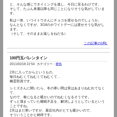
と、そんな感じでタイミングを逃し、今日に至るわけです。
そして、たぶん来週以降も同じことになりそうな気がしていま
す。
私は一体、いつイトウさんにチョコを渡せるのでしょうか。
なんとなくですが、3/14のホワイトデーには渡せそうな気がし
ます。
（そして、そのままお返しをねだる）
この記事のURL
100円玉バレンタイン
2011/02/18 22:54
カテゴリー：
密告
2月に入ってからというもの、
毎日ねむくてねむくてねむくて…
幽霊部員です。
シミズさんに聞いたら、冬の寒い間は実はあまりねむれてなく
て、
なので、春になると暖かいのでねむくなるそうです。
ずっと溜まっていた睡眠不足を、解消しようとしているという
ことですね。
2月はまだ寒いですが、最近社内がとても暖かいので、
そういうことかと納得です。