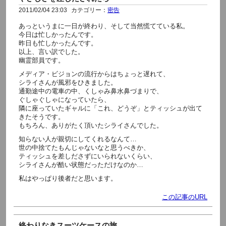
2011/02/04 23:03
カテゴリー：
密告
あっというまに一日が終わり、そして当然慌てている私。
今日は忙しかったんです。
昨日も忙しかったんです。
以上、言い訳でした。
幽霊部員です。
メディア・ビジョンの流行からはちょっと遅れて、
シライさんが風邪をひきました。
通勤途中の電車の中、くしゃみ鼻水鼻づまりで、
ぐしゃぐしゃになっていたら、
隣に座っていたギャルに「これ、どうぞ」とティッシュが出て
きたそうです。
もちろん、ありがたく頂いたシライさんでした。
知らない人が親切にしてくれるなんて…
世の中捨てたもんじゃないなと思うべきか、
ティッシュを差しださずにいられないくらい、
シライさんが酷い状態だっただけなのか…
私はやっぱり後者だと思います。
この記事のURL
終わりなきスーツケースの旅