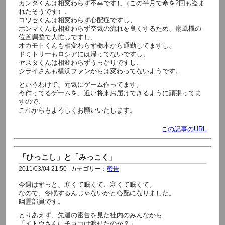
カンダくんは相変わらず不幸ですし（この半月で傘を2回も盗ま
れたそうです）、
コワセくんは相変わらず心配症ですし、
ホンマくんも相変わらず空気の流れを良くするため、扇風機の
位置調整で大忙しですし、
オカモトくんも相変わらず栃木から通勤してますし、
ドミトリーもロシアには帰ってないですし、
ヤスタくんは相変わらずうっかりですし、
シライさんも横浜ファンからは変わってないようです。
というわけで、元気にゲーム作ってます。
今作ってるゲームを、近い将来お届けできるように頑張ってま
すので、
これからもよろしくお願いいたします。
この記事のURL
「ひっこし」と「みっこく」
2011/03/04 21:50
カテゴリー：
密告
今週はずっと、寒くて眠くて、寒くて眠くて。
なので、冬眠するんじゃないかと心配になりました。
幽霊部員です。
とりあえず、先週の密告を見た社内のみんなから
「イトウさんにチョコは渡せたのか？」