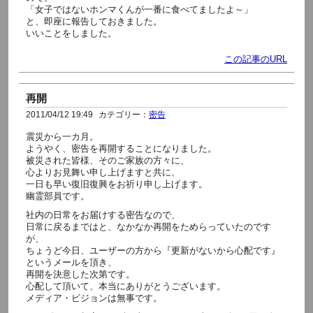
「女子ではないホンマくんが一番に食べてましたよ～」
と、即座に報告しておきました。
いいことをしました。
この記事のURL
再開
2011/04/12 19:49
カテゴリー：
密告
震災から一カ月。
ようやく、密告を再開することになりました。
被災された皆様、そのご家族の方々に、
心よりお見舞い申し上げますと共に、
一日も早い復旧復興をお祈り申し上げます。
幽霊部員です。
社内の日常をお届けする密告なので、
日常に戻るまではと、なかなか再開をためらっていたのです
が、
ちょうど今日、ユーザーの方から『更新がないから心配です』
というメールを頂き、
再開を決意した次第です。
心配して頂いて、本当にありがとうございます。
メディア・ビジョンは無事です。