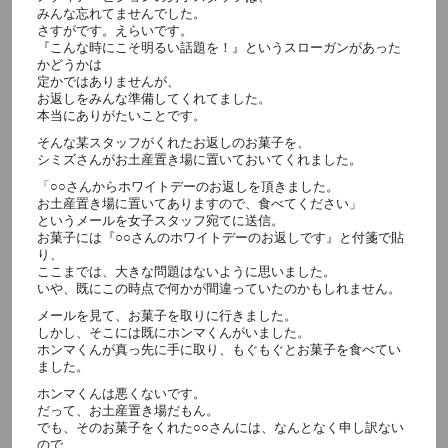
みんな忘れてませんでした。
さすがです。えらいです。
『こんな時にこそ明るい話題を！』というスローガンがあった
かどうかは
定かではありませんが、
お返しをみんな準備してくれてました。
本当にありがたいことです。
そんな某スタッフがくれたお返しのお菓子を、
シミズさんがお土産置き場に置いておいてくれました。
「○○さんからホワイトデーのお返しを頂きました。
お土産置き場に置いてありますので、食べてください」
というメールを女子スタッフ宛てに送信。
お菓子には『○○さんのホワイトデーのお返しです』と付箋で貼
り、
ここまでは、大きな問題はないように思いました。
いや、既にこの時点で何かが間違っていたのかもしれません。
メールを見て、お菓子を取りに行きました。
しかし、そこには既にホンマくんがいました。
ホンマくんが真っ先に手に取り、もぐもぐとお菓子を食べてい
ました。
ホンマくんは悪くないです。
だって、お土産置き場だもん。
でも、そのお菓子をくれた○○さんには、なんとなく申し訳ない
ので、