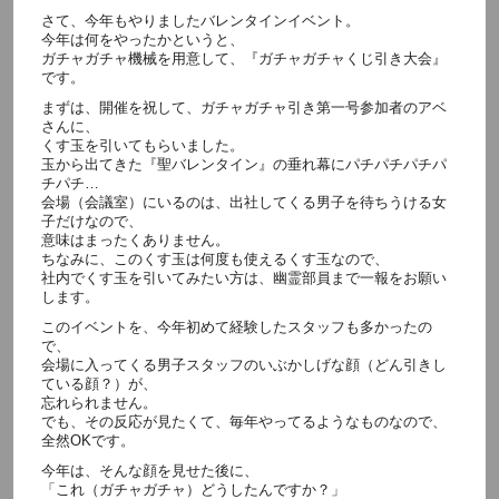
さて、今年もやりましたバレンタインイベント。
今年は何をやったかというと、
ガチャガチャ機械を用意して、『ガチャガチャくじ引き大会』
です。
まずは、開催を祝して、ガチャガチャ引き第一号参加者のアベ
さんに、
くす玉を引いてもらいました。
玉から出てきた『聖バレンタイン』の垂れ幕にパチパチパチパ
チパチ…
会場（会議室）にいるのは、出社してくる男子を待ちうける女
子だけなので、
意味はまったくありません。
ちなみに、このくす玉は何度も使えるくす玉なので、
社内でくす玉を引いてみたい方は、幽霊部員まで一報をお願い
します。
このイベントを、今年初めて経験したスタッフも多かったの
で、
会場に入ってくる男子スタッフのいぶかしげな顔（どん引きし
ている顔？）が、
忘れられません。
でも、その反応が見たくて、毎年やってるようなものなので、
全然OKです。
今年は、そんな顔を見せた後に、
「これ（ガチャガチャ）どうしたんですか？」