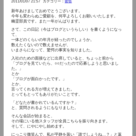
2011/01/07 21:57
カテゴリー：
密告
新年あけましておめでとうございます。
今年も変わらぬご愛顧を、何卒よろしくお願いいたします。
幽霊部員です。また一年がんばります。
さて、この日記（今はブログというらしい）を書くようになっ
て、
一体どのくらいの年月が経ったのでしょうか。
数えたくないので数えませんが、
いまさらになって、驚愕の事実を知りました。
入社のための面接などに出席していると、ちょっと前から
「ブログを見ていたら、○○だったので応募しようと思いまし
た。」
とか
「ブログが面白かったです。」
とか、
言ってくれる方が増えてきました。
とってもとってもありがたいことです。
「どなたが書かれているんですか？」
と、質問されるようにもなりました。
そんな会話が始まると、
その場にいる他スタッフが全員こちらを振り向きます。
そして、にやにやし始めます。
にっこり微笑んで、私が平静を装い「誰でしょうね…？」と返