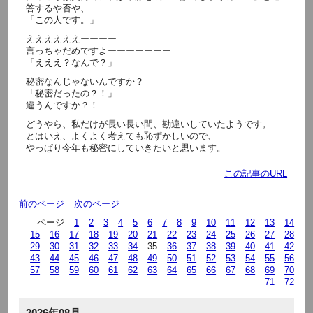
答するや否や、
「この人です。」
ええええええーーーー
言っちゃだめですよーーーーーーー
「えええ？なんで？」
秘密なんじゃないんですか？
「秘密だったの？！」
違うんですか？！
どうやら、私だけが長い長い間、勘違いしていたようです。
とはいえ、よくよく考えても恥ずかしいので、
やっぱり今年も秘密にしていきたいと思います。
この記事のURL
前のページ
次のページ
ページ
1
2
3
4
5
6
7
8
9
10
11
12
13
14
15
16
17
18
19
20
21
22
23
24
25
26
27
28
29
30
31
32
33
34
35
36
37
38
39
40
41
42
43
44
45
46
47
48
49
50
51
52
53
54
55
56
57
58
59
60
61
62
63
64
65
66
67
68
69
70
71
72
2026年08月