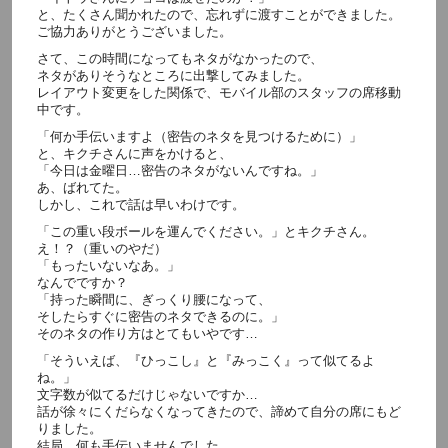
と、たくさん聞かれたので、忘れずに渡すことができました。
ご協力ありがとうございました。
さて、この時間になってもネタがなかったので、
ネタがありそうなところに出撃してみました。
レイアウト変更をした関係で、モバイル部のスタッフの席移動
中です。
「何か手伝いますよ（密告のネタを見つけるために）」
と、キクチさんに声をかけると、
「今日は金曜日…密告のネタがないんですね。」
あ、ばれてた。
しかし、これで話は早いわけです。
「この重い段ボールを運んでください。」とキクチさん。
え！？（重いのやだ）
「もったいないなあ。」
なんでですか？
「持った瞬間に、ぎっくり腰になって、
そしたらすぐに密告のネタできるのに。」
そのネタの作り方はとてもいやです…
「そういえば、『ひっこし』と『みっこく』って似てるよ
ね。」
文字数が似てるだけじゃないですか…
話が徐々にくだらなくなってきたので、諦めて自分の席にもど
りました。
結局、何も手伝いませんでした…