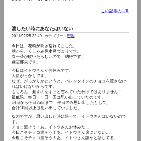
この記事のURL
渡したい時にあなたはいない
2011/02/25 22:49
カテゴリー：
密告
今日は、花粉が吹き荒れてました。
朝から、くしゃみ鼻水鼻づまりです。
春一番が吹いたらしいので、納得です。
幽霊部員です。
今日はイトウさんがお休みです。
大変がっかりです。
なぜ、がっかりかというと、バレンタインのチョコを渡さなけ
ればいけないからです。
もちろん、渡すのをずっと忘れていたわけではありません！
最低限、毎日、一日一回は思い出していたのです。
14日から今日25日まで、平日のみ思い出したとして、
合計10回以上は思い出していました。
なのですが、思い出した時に限って、イトウさんはいないので
す。
チョコ渡そう！あ、イトウさんお休みだ…
今日こそチョコ渡そう！あ、イトウさん席にいない…
今度こそチョコ渡そう！あ、イトウさん誰かと話してる…