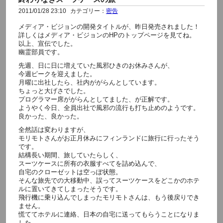
2011/01/28 23:10
カテゴリー：
密告
メディア・ビジョンの開発タイトルが、昨日発売されました！
詳しくはメディア・ビジョンのHPのトップページを見てね。
以上、宣伝でした。
幽霊部員です。
先週、日に日に増えていた風邪ひきのお休みさんが、
今週ピークを迎えました。
月曜に出社したら、社内ががらんとしています。
ちょっと大げさでした。
プログラマー席ががらんとしてました、が正解です。
ようやく今日、全員出社で風邪の流行も打ち止めのようです。
良かった、良かった。
全然話は変わりますが、
モリモトさんがお正月休みにフィンランドに旅行に行ったそう
です。
結構長い期間、旅していたらしく、
スーツケースに所有の衣服すべてを詰め込んで、
自宅のクローゼットは空っぽ状態。
そんな旅先での大移動中、誤ってスーツケースをどこかのホテ
ルに置いてきてしまったそうです。
飛行機に乗り込んでしまったモリモトさんは、もう後戻りでき
ません。
慌ててホテルに連絡、日本の自宅に送ってもらうことになりま
した。