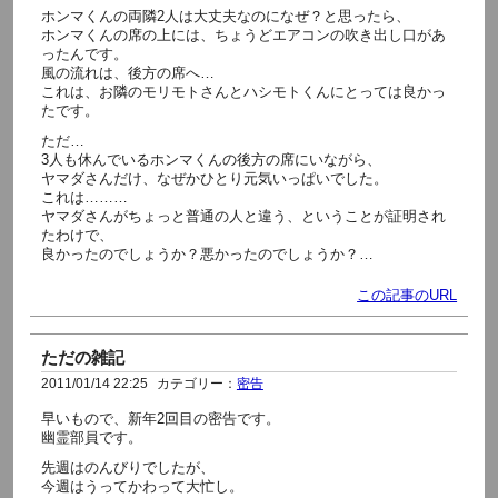
ホンマくんの両隣2人は大丈夫なのになぜ？と思ったら、
ホンマくんの席の上には、ちょうどエアコンの吹き出し口があ
ったんです。
風の流れは、後方の席へ…
これは、お隣のモリモトさんとハシモトくんにとっては良かっ
たです。
ただ…
3人も休んでいるホンマくんの後方の席にいながら、
ヤマダさんだけ、なぜかひとり元気いっぱいでした。
これは………
ヤマダさんがちょっと普通の人と違う、ということが証明され
たわけで、
良かったのでしょうか？悪かったのでしょうか？…
この記事のURL
ただの雑記
2011/01/14 22:25
カテゴリー：
密告
早いもので、新年2回目の密告です。
幽霊部員です。
先週はのんびりでしたが、
今週はうってかわって大忙し。