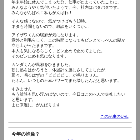
年末年始に休んでしまった分、仕事がたまっていたことに、
みんなようやく気付いたようで、今、社内はバタバタです。
みんながんばれ！私もがんばれ！
そんな感じなので、気がつけばもう10時。
ネタも時間もないので、雑談をいくつか…
アイザワくんの寝癖が気になります。
意外と剛毛らしく、この時間になってもピンとてっぺんの髪が
立ち上がったままです。
本人も気になるらしく、ピン止めで止めてました。
そのピン止めも気になります。
カンダくんが風邪をひきました。
朝に熱をはかろうと、体温計を脇にさしてましたが、
延々、鳴るはずの「ピピピピ…」が鳴りません。
たぶん、いつもの不幸パワーでまた壊したんだと思います。
すみません…
もう雑談も思い浮かばないので、今日はこのへんで失礼したい
と思います。
また来週に、がんばります…
この記事のURL
今年の抱負？