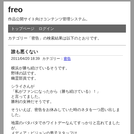
freo
作品公開サイト向けコンテンツ管理システム。
トップページ
ログイン
カテゴリー「密告」の検索結果は以下のとおりです。
誰も悪くない
2011/04/20 18:39
カテゴリー：
密告
横浜が勝ち続けているそうです。
野球の話です。
幽霊部員です。
シライさんが
「私がファンになったから（勝ち続けている）！」
と言ってました。
勝利の女神だそうです。
そういえば、密告をお休みしていた時のネタを一つ思い出しま
した。
地震のバタバタでホワイトデーなんてすっかりと忘れてました
が、
メディア・ビジョンの男子スタッフは、